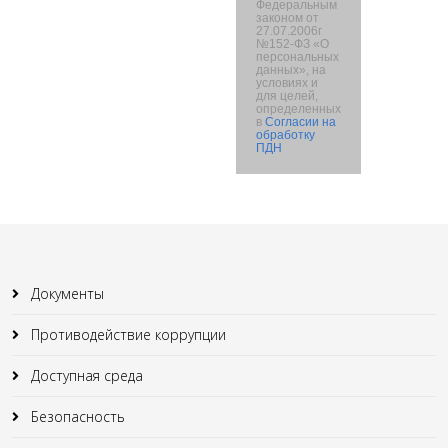
Федеральным
законом от
27.07.2006г
№152-ФЗ «О
персональных
данных», на
условиях и
для целей,
определенных
в
Согласии на
обработку
ПДН
Документы
Противодействие коррупции
Доступная среда
Безопасность