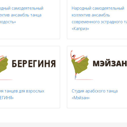
одный самодеятельный
Народный самодеятельный
ектив ансамбль танца
коллектив ансамбль
одость»
современного эстрадного т
«Каприз»
ия танцев для взрослых
Студия арабского танца
ЕГИНЯ»
«Мэйзан»