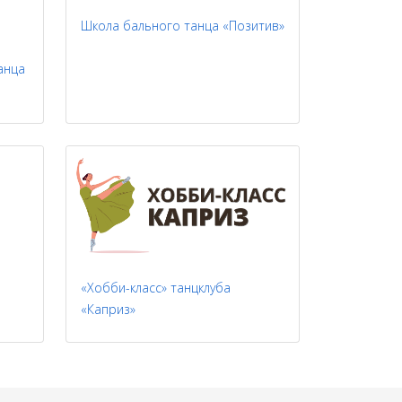
Школа бального танца «Позитив»
анца
«Хобби-класс» танцклуба
«Каприз»